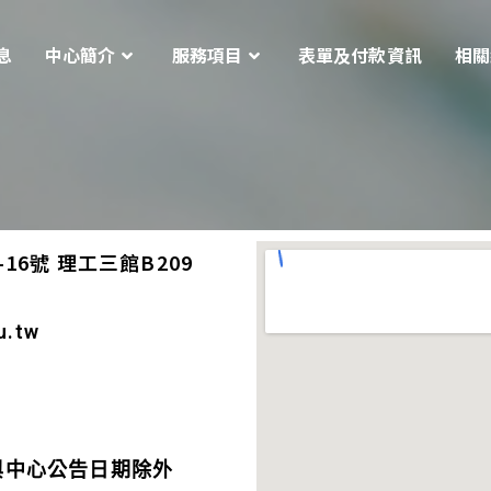
息
中心簡介
服務項目
表單及付款資訊
相關
6號 理工三館B209
u.tw
與中心公告日期除外