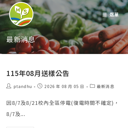
跳
至
選單
內
容
最新消息
115年08月送樣公告
貼
貼
貼
ptandhu
2026 年 08 月 05 日
最新消息
文
文
文
作
發
類
因8/7及8/21校內全區停電(復電時間不確定)，
者：
表：
別：
8/7及...