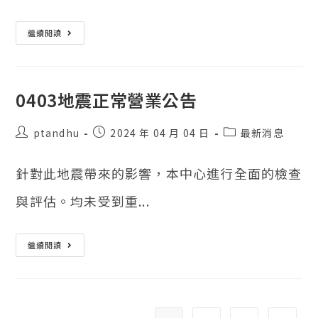
2025
繼續閱讀
農
檢
中
心
攜
手
0403地震正常營業公告
花
蓮
縣
貼
貼
貼
ptandhu
政
2024 年 04 月 04 日
最新消息
府
文
文
文
在
作
發
類
食
針對此地震帶來的影響，本中心進行全面的檢查
農
者：
表：
別：
博
覽
與評估。均未受到重...
提
供
農
藥
快
0403
繼續閱讀
篩
地
服
震
務
正
常
營
業
公