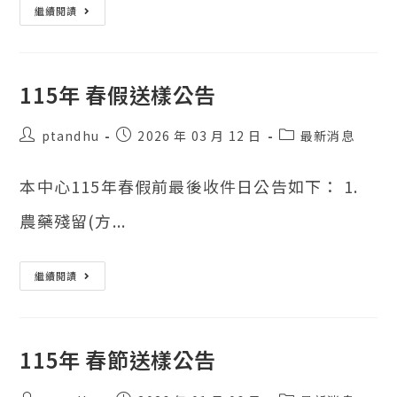
115
繼續閱讀
年
08
月
送
樣
公
115年 春假送樣公告
告
貼
貼
貼
ptandhu
2026 年 03 月 12 日
最新消息
文
文
文
作
發
類
本中心115年春假前最後收件日公告如下： 1.
者：
表：
別：
農藥殘留(方...
115
繼續閱讀
年
春
假
送
樣
公
115年 春節送樣公告
告