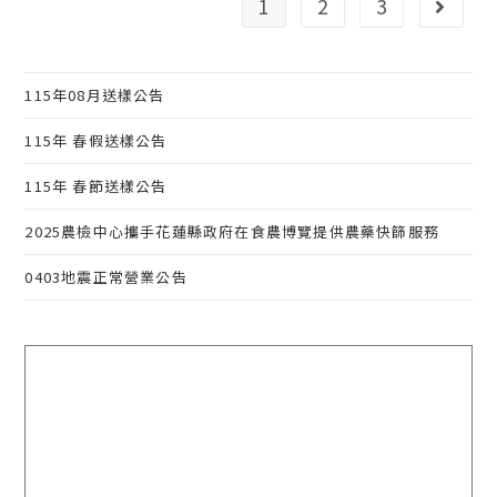
1
2
3
轉到下
告
115年08月送樣公告
115年 春假送樣公告
115年 春節送樣公告
2025農檢中心攜手花蓮縣政府在食農博覽提供農藥快篩服務
0403地震正常營業公告