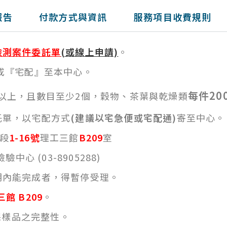
報告
付款方式與資訊
服務項目收費規則
檢測案件委託單
(或線上申請)
。
』或『宅配』至本中心。
每件20
以上，且數目至少2個，穀物、茶葉與乾燥類
託單，以宅配方式
(建議以宅急便或宅配通
)
寄至中心。
段
1-16號
理工三館
B209
室
(03-8905288)
短期內能完成者，得暫停受理。
工三館
B209
。
保樣品之完整性。