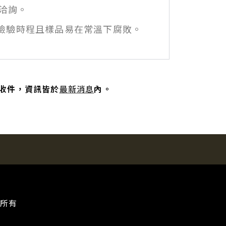
洽詢。
誤檢驗時程且樣品易在常溫下腐敗。
收件，資訊皆於
最新消息
內。
權所有