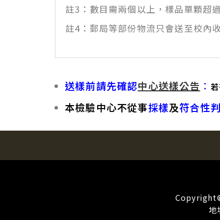
註3：數目需兩個以上，樣品單顆超
註4：郵局等部份物流只會送至校內
送樣前請先確認
中心送樣公告
：
若
本檢驗中心不從事
採樣
及
符合性
Copyri
地