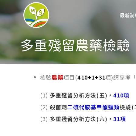
最新消
多重殘留農藥檢驗
檢驗
農藥
項目(
410+1+31
項)請參考
(1)
多重殘留分析方法(五)，
410項
(2)
殺菌劑
二硫代胺基甲酸鹽類
檢驗(
(3)
多重殘留分析方法(六)，
31項