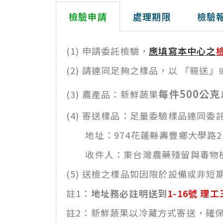
檢驗申請
處理期限
檢驗
(1) 申請委託檢驗，
應填寫本中心之
(2) 請連同足夠之樣品，以 『親送
每件500公克
(3) 農產品：新鮮蔬果
(4) 寄送樣品：足量委驗樣品連同委
地址：974花蓮縣壽豐鄉大學路2
收件人：東台灣農藥殘留與毒物檢驗中心 
(5) 送檢之樣品如因限於設備或非
註1：
地址務必註明送到
1-16號 理
註2：新鮮蔬果以冷藏方式寄送，確