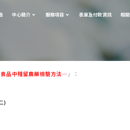
息
中心簡介
服務項目
表單及付款資訊
相關
「
食品中殘留農藥檢驗方法─
」：
二)