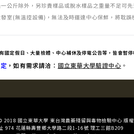
過一公斤除外，另珍貴樣品或脫水樣品之重量不足可先
收發室(無溫控設備)，無法及時運達中心保鮮，將耽
有國定假日、大量檢體、中心補休及停電公告等，皆會暫停
判定
，如有需求請洽
：
國立東華大學驗證中心
。
ght© 2018 國立東華大學 東台灣農藥殘留與毒物檢驗中心 版
址 974 花蓮縣壽豐鄉大學路二段1-16號 理工三館B209