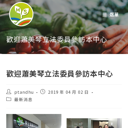
跳
至
選單
內
容
歡迎蕭美琴立法委員參訪本中心
歡迎蕭美琴立法委員參訪本中心
貼
貼
ptandhu
2019 年 04 月 02 日
文
文
貼
最新消息
作
發
文
者：
表：
類
別：