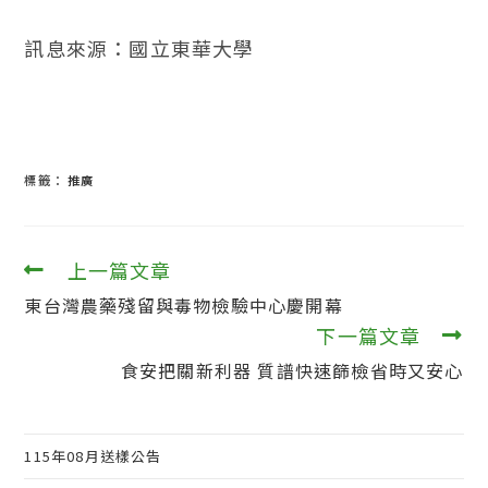
訊息來源：國立東華大學
標籤：
推廣
上一篇文章
閱
讀
東台灣農藥殘留與毒物檢驗中心慶開幕
更
多
下一篇文章
文
食安把關新利器 質譜快速篩檢省時又安心
章
115年08月送樣公告