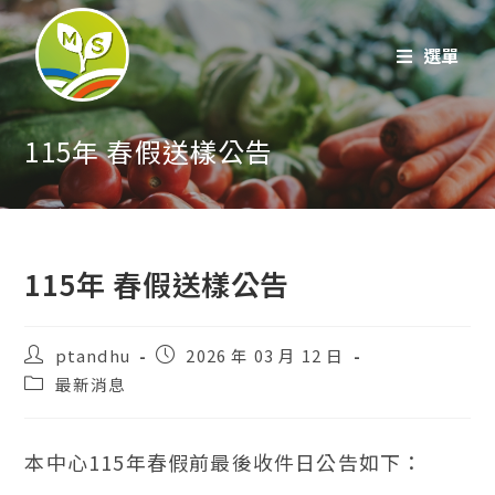
跳
至
選單
內
容
115年 春假送樣公告
115年 春假送樣公告
貼
貼
ptandhu
2026 年 03 月 12 日
文
文
貼
最新消息
作
發
文
者：
表：
類
別：
本中心115年春假前最後收件日公告如下：