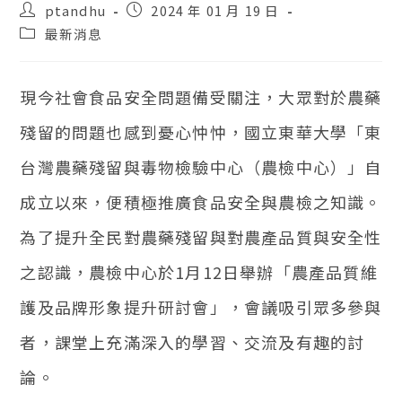
貼
貼
ptandhu
2024 年 01 月 19 日
文
文
貼
最新消息
作
發
文
者：
表：
類
別：
現今社會食品安全問題備受關注，大眾對於農藥
殘留的問題也感到憂心忡忡，國立東華大學「東
台灣農藥殘留與毒物檢驗中心（農檢中心）」自
成立以來，便積極推廣食品安全與農檢之知識。
為了提升全民對農藥殘留與對農產品質與安全性
之認識，農檢中心於1月12日舉辦「農產品質維
護及品牌形象提升研討會」，會議吸引眾多參與
者，課堂上充滿深入的學習、交流及有趣的討
論。