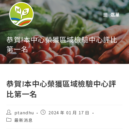
跳
至
選單
內
容
恭賀!本中心榮獲區域檢驗中心評比
第一名
恭賀!本中心榮獲區域檢驗中心評
比第一名
貼
貼
ptandhu
2024 年 01 月 17 日
文
文
貼
最新消息
作
發
文