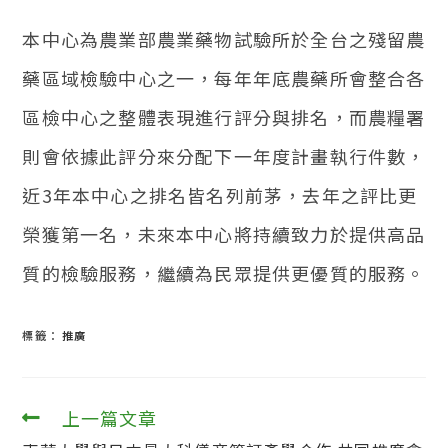
者：
表：
類
別：
本中心為農業部農業藥物試驗所於全台之殘留農
藥區域檢驗中心之一，每年年底農藥所會整合各
區檢中心之整體表現進行評分與排名，而農糧署
則會依據此評分來分配下一年度計畫執行件數，
近3年本中心之排名皆名列前茅，去年之評比更
榮獲第一名，未來本中心將持續致力於提供高品
質的檢驗服務，繼續為民眾提供更優質的服務。
標籤：
推廣
上一篇文章
閱
讀