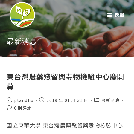
跳
至
選單
內
容
最新消息
東台灣農藥殘留與毒物檢驗中心慶開
幕
貼
貼
貼
ptandhu
2019 年 01 月 31 日
最新消息
文
文
文
發
0 則評論
作
發
類
表
者：
表：
別：
評
國立東華大學 東台灣農藥殘留與毒物檢驗中心
論：