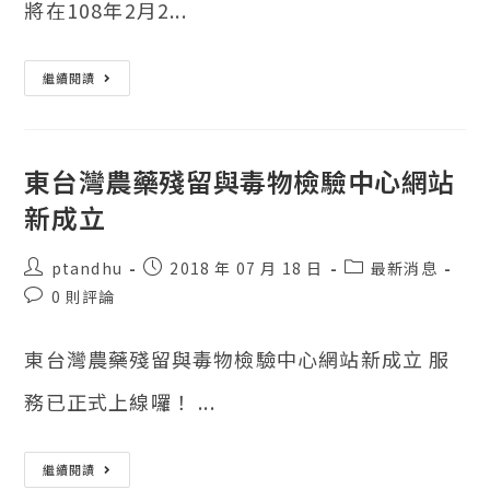
將在108年2月2...
東
繼續閱讀
台
灣
農
藥
殘
留
東台灣農藥殘留與毒物檢驗中心網站
與
毒
新成立
物
檢
驗
中
貼
貼
貼
ptandhu
2018 年 07 月 18 日
最新消息
心
文
文
文
慶
發
0 則評論
開
作
發
類
表
幕
者：
表：
別：
評
東台灣農藥殘留與毒物檢驗中心網站新成立 服
論：
務已正式上線囉！ ...
東
繼續閱讀
台