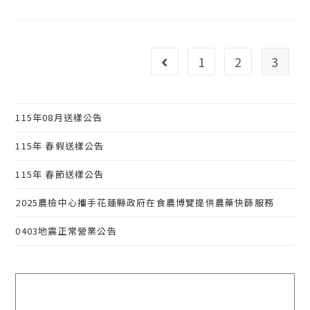
灣
農
藥
殘
留
與
1
2
3
前往上一頁
毒
物
檢
驗
中
心
115年08月送樣公告
網
站
新
115年 春假送樣公告
成
立
115年 春節送樣公告
2025農檢中心攜手花蓮縣政府在食農博覽提供農藥快篩服務
0403地震正常營業公告